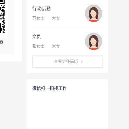
行政/后勤
范女士
·
大专
文员
息
张女士
·
大专
查看更多简历
微信扫一扫找工作