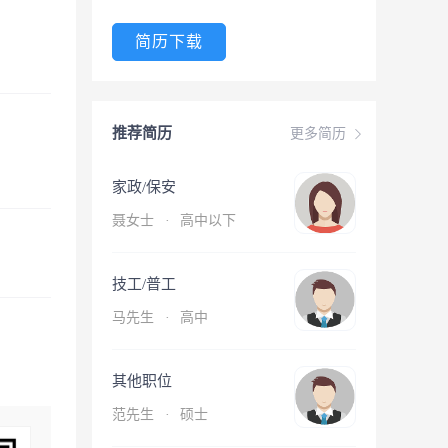
简历下载
推荐简历
更多简历
家政/保安
聂女士
·
高中以下
技工/普工
马先生
·
高中
其他职位
范先生
·
硕士