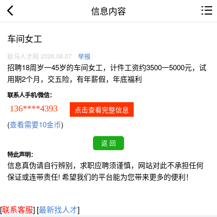
信息内容
车间女工
耿马人才网 2026.08.07
举报
招聘18周岁一45岁的车间女工，计件工资约3500一5000元，试
用期2个月，交五险，有年薪假，年底福利
联系人手机/微信：
136****4393
点击查看完整信息
(
查看需要10金币
)
特此声明：
信息真伪请自行辨别，求职应聘须谨慎，网站对此不承担任何
保证或连带责任! 希望我们的平台能为您带来更多的便利！
[
联系客服
]
[
最新找人才
]