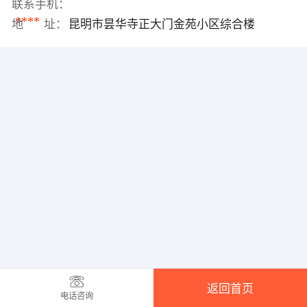
联系手机：
****
地 址：
昆明市昙华寺正大门金苑小区综合楼
返回首页
电话咨询